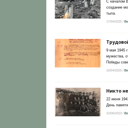
С началом В
создание мо
тыла.
17/04/2025
/
Ве
Трудово
9 мая 1945 
мужества, о
Победы сове
10/04/2025
/
Ве
Никто не
22 июня 194
День памяти
22/06/2023
/
Ве