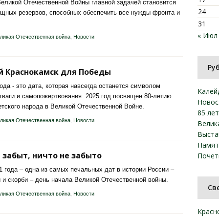
еликой Отечественной Войны главной задачей становится
24
щных резервов, способных обеспечить все нужды фронта и
31
« Июл
ликая Отечественная война
,
Новости
Ру
й Краснокамск для Победы
года - это дата, которая навсегда останется символом
Калей
тваги и самопожертвования. 2025 год посвящен 80-летию
Новос
тского народа в Великой Отечественной Войне.
85 ле
ликая Отечественная война
,
Новости
Велик
Выста
Памят
 забыт, ничто не забыто
Почет
1 года – одна из самых печальных дат в истории России –
 и скорби – день начала Великой Отечественной войны.
Св
ликая Отечественная война
,
Новости
Красн