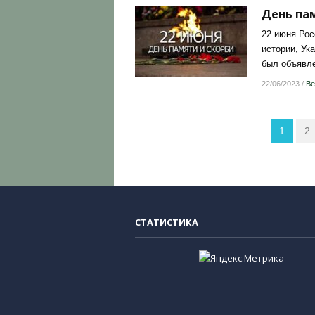
День пам
22 июня Рос
истории, Ук
был объявле
22/06/2023
/
Ве
1
2
СТАТИСТИКА