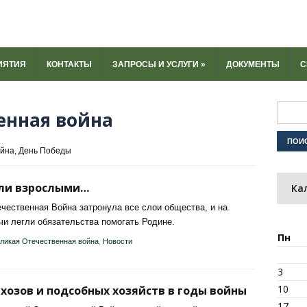
ИЯТИЯ
КОНТАКТЫ
ЗАПРОСЫ И УСЛУГИ
»
ДОКУМЕНТЫ
С
енная война
ойна, День Победы
али взрослыми…
Ка
чественная Война затронула все слои общества, и на
чи легли обязательства помогать Родине.
Пн
ликая Отечественная война
,
Новости
3
10
хозов и подсобных хозяйств в годы войны
17