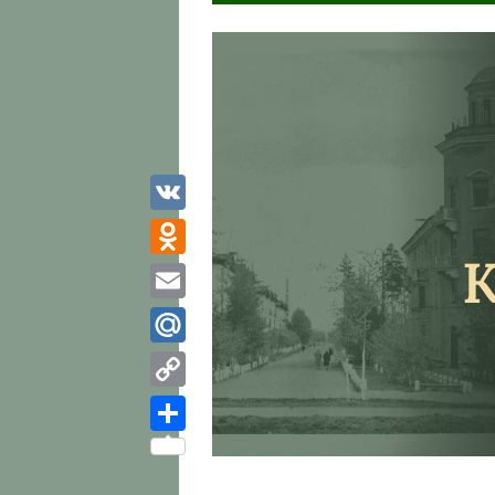
VK
Odnoklassniki
Email
Mail.Ru
Copy
Link
Отправить