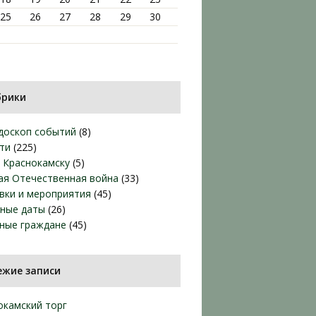
25
26
27
28
29
30
брики
доскоп событий
(8)
ти
(225)
т Краснокамску
(5)
ая Отечественная война
(33)
вки и мероприятия
(45)
ные даты
(26)
ные граждане
(45)
ежие записи
окамский торг