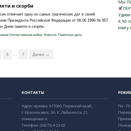
МЫ П
яти и скорби
ПЕР
сия отмечает одну из самых трагических дат в своей
Удиви
азом Президента Российской Федерации от 08.06.1996 № 857
К 90-
н Днем памяти и скорби.
книгу
ликая Отечественная война
,
Новости
,
Памятные даты
3
…
7
Далее →
КОНТАКТЫ
РЕЖИ
Адрес архива: 617060, Пермский край,
Пн - Пт
г. Краснокамск, Ул. К. Либкнехта, 21,
Переры
помещение А
Прием
Телефон: (34273) 4-23-02
Понеде