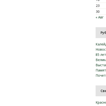
23
30
« Авг
Ру
Калей
Новос
85 ле
Велик
Выста
Памят
Почет
Св
Красн