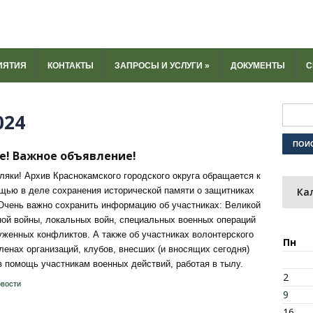
ИЯТИЯ
КОНТАКТЫ
ЗАПРОСЫ И УСЛУГИ
»
ДОКУМЕНТЫ
С
024
е! Важное объявление!
ляки! Архив Краснокамского городского округа обращается к
щью в деле сохранения исторической памяти о защитниках
Ка
Очень важно сохранить информацию об участниках: Великой
ой войны, локальных войн, специальных военных операций
уженных конфликтов. А также об участниках волонтерского
Пн
ленах организаций, клубов, внесших (и вносящих сегодня)
в помощь участникам военных действий, работая в тылу.
2
вости
9
16