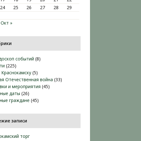
24
25
26
27
28
29
Окт »
брики
доскоп событий
(8)
ти
(225)
т Краснокамску
(5)
ая Отечественная война
(33)
вки и мероприятия
(45)
ные даты
(26)
ные граждане
(45)
ежие записи
окамский торг