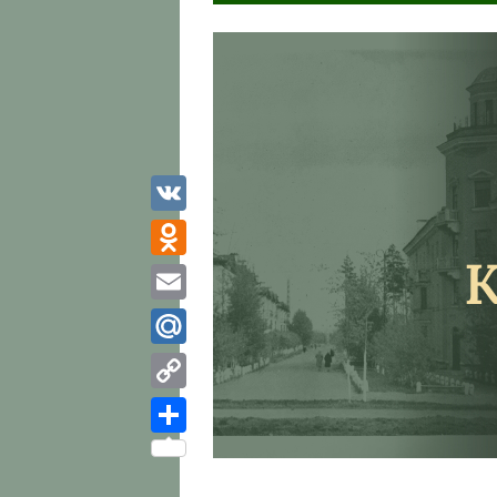
VK
Odnoklassniki
Email
Mail.Ru
Copy
Link
Отправить