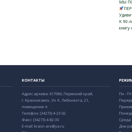
МЫ П
ПЕР
Удиви
К 90-
книгу
КОНТАКТЫ
РЕЖИ
Адрес архива: 617060, Пермский край,
Пн - Пт
г. Краснокамск, Ул. К. Либкнехта, 21,
Переры
помещение А
Прием
Телефон: (34273) 4-23-02
Понеде
Факс: (34273) 4-82-30
Среда с
E-mail: krasn-arx@ya.ru
Дни ра