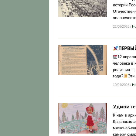
истории Рос
Отечественн
человечеств
22/06/2026
/
Но
ПЕРВЫ
12 апреля
человека в 
реликвия – 
года?
Эти
10/04/2026
/
Но
Удивите
К нам в арх
Краснокамск
мягконабивн
камеру смар