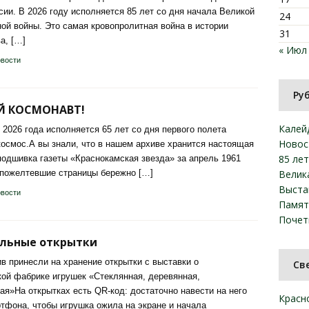
сии. В 2026 году исполняется 85 лет со дня начала Великой
24
ой войны. Это самая кровопролитная война в истории
31
а, […]
« Июл
вости
Ру
Й КОСМОНАВТ!
Калей
 2026 года исполняется 65 лет со дня первого полета
Новос
космос.А вы знали, что в нашем архиве хранится настоящая
85 ле
подшивка газеты «Краснокамская звезда» за апрель 1961
 пожелтевшие страницы бережно […]
Велик
Выста
вости
Памят
Почет
льные открытки
ив принесли на хранение открытки с выставки о
Св
ой фабрике игрушек «Стеклянная, деревянная,
ая»На открытках есть QR-код: достаточно навести на него
Красн
тфона, чтобы игрушка ожила на экране и начала