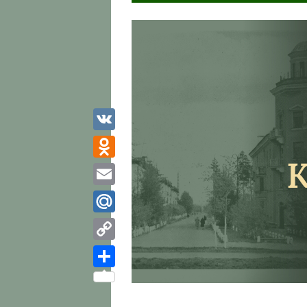
VK
Odnoklassniki
Email
Mail.Ru
Copy
Link
Отправить