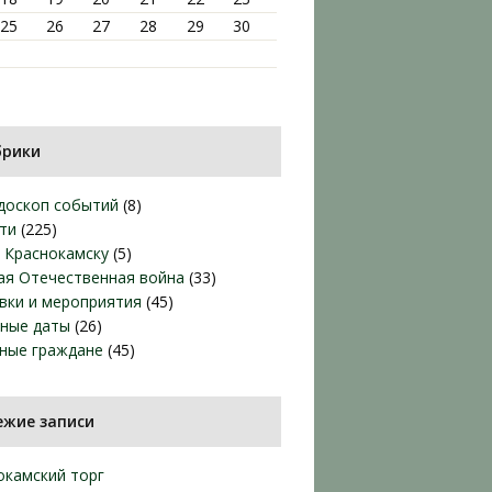
25
26
27
28
29
30
брики
доскоп событий
(8)
ти
(225)
т Краснокамску
(5)
ая Отечественная война
(33)
вки и мероприятия
(45)
ные даты
(26)
ные граждане
(45)
ежие записи
окамский торг