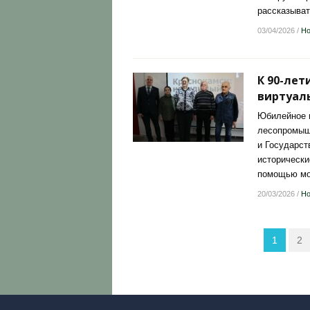
рассказыват
03/04/2026
/
Но
К 90-лет
виртуал
Юбилейное и
лесопромышл
и Государст
историческ
помощью моб
20/03/2026
/
Но
1
2