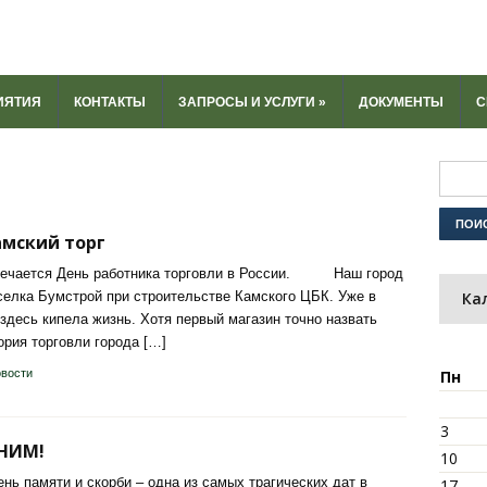
ИЯТИЯ
КОНТАКТЫ
ЗАПРОСЫ И УСЛУГИ
»
ДОКУМЕНТЫ
С
амский торг
мечается День работника торговли в России. Наш город
селка Бумстрой при строительстве Камского ЦБК. Уже в
Ка
 здесь кипела жизнь. Хотя первый магазин точно назвать
ория торговли города […]
вости
Пн
3
НИМ!
10
ень памяти и скорби – одна из самых трагических дат в
17