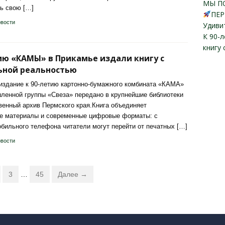
МЫ П
ь свою […]
ПЕР
вости
Удиви
К 90-
книгу
ию «КАМЫ» в Прикамье издали книгу с
ьной реальностью
здание к 90-летию картонно-бумажного комбината «КАМА»
енной группы «Свеза» передано в крупнейшие библиотеки
венный архив Пермского края.Книга объединяет
ие материалы и современные цифровые форматы: с
ильного телефона читатели могут перейти от печатных […]
вости
3
…
45
Далее →