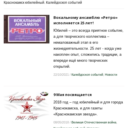
Краснокамск юбилейный. Калейдоскоп событий
Вокальному ансамблю «Ретро»
исполняется 25 лет!
Юбилей – это всегда приятное событие,
а для творческого коллектива –
немаловажный этап в его
жизнедеятельности. 25 лет - когда уже
накоплен опыт, сложились традиции, а
впереди ещё много творческих
открытий.
22/10/2021
/
Калейдоскоп событий
,
Новости
9 Мая посвящается
2018 год – год юбилейный и для города
Краснокамска, и для газеты
«Краснокамская звезда».
08/05/2018
/
Великая Отечественная война
,