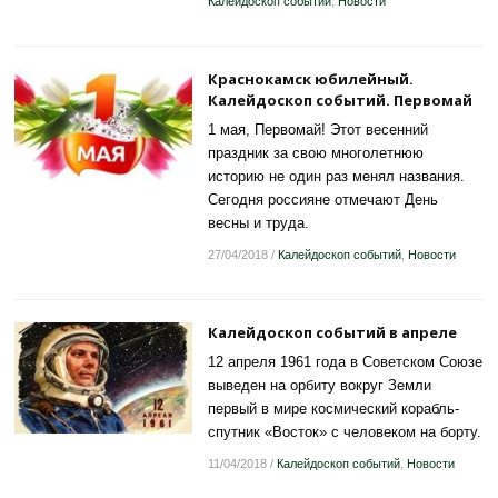
Калейдоскоп событий
,
Новости
Краснокамск юбилейный.
Калейдоскоп событий. Первомай
1 мая, Первомай! Этот весенний
праздник за свою многолетнюю
историю не один раз менял названия.
Сегодня россияне отмечают День
весны и труда.
27/04/2018
/
Калейдоскоп событий
,
Новости
Калейдоскоп событий в апреле
12 апреля 1961 года в Советском Союзе
выведен на орбиту вокруг Земли
первый в мире космический корабль-
спутник «Восток» с человеком на борту.
11/04/2018
/
Калейдоскоп событий
,
Новости