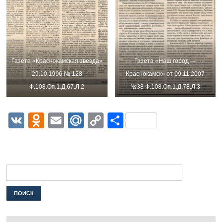
Газета «Краснокамская звезда»
Газета «Наш город —
29.10.1996 № 128
Краснокамск» от 09.11.2007
Ф.108.Оп.1.Д.67.Л.2
№38 Ф.108.Оп.1.Д.78.Л.3
VK
Odnoklassniki
Email
Mail.Ru
Copy
Отправить
Link