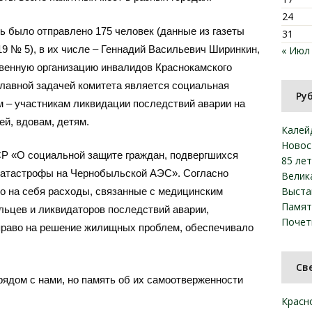
24
ь было отправлено 175 человек (данные из газеты
31
19 № 5), в их числе – Геннадий Васильевич Ширинкин,
« Июл
твенную организацию инвалидов Краснокамского
Главной задачей комитета является социальная
Ру
 – участникам ликвидации последствий аварии на
й, вдовам, детям.
Калей
Новос
СР «О социальной защите граждан, подвергшихся
85 ле
катастрофы на Чернобыльской АЭС». Согласно
Велик
Выста
ло на себя расходы, связанные с медицинским
Памят
ьцев и ликвидаторов последствий аварии,
Почет
право на решение жилищных проблем, обеспечивало
Св
рядом с нами, но память об их самоотверженности
Красн