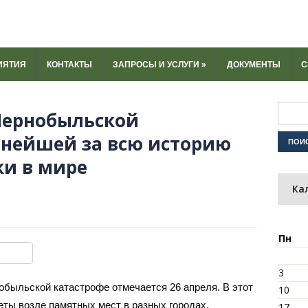
ИЯТИЯ
КОНТАКТЫ
ЗАПРОСЫ И УСЛУГИ
»
ДОКУМЕНТЫ
С
 Чернобыльской
пнейшей за всю историю
ки в мире
Ка
Пн
ki
u
y
тправить
3
быльской катастрофе отмечается 26 апреля. В этот
10
еты возле памятных мест в разных городах.
17