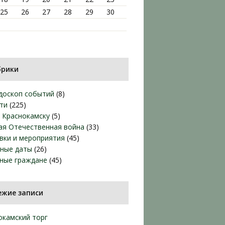
25
26
27
28
29
30
брики
доскоп событий
(8)
ти
(225)
т Краснокамску
(5)
ая Отечественная война
(33)
вки и мероприятия
(45)
ные даты
(26)
ные граждане
(45)
ежие записи
окамский торг