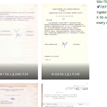
МЫ П
ПЕР
Удиви
К 90-
книгу
Ф.7.Оп.1.Д.1682.Л.54
Ф.118.Оп.1.Д.1.Л.136