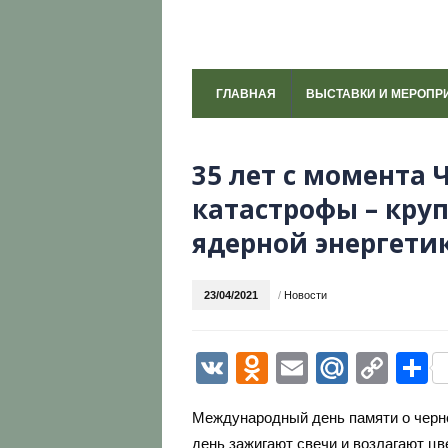
ГЛАВНАЯ
ВЫСТАВКИ И МЕРОПР
35 лет с момента
катастрофы – кру
ядерной энергети
23/04/2021
/
Новости
VK
Odnoklassni
Email
Mail.R
Cop
О
Link
Международный день памяти о черно
день зажигают свечи и возлагают цв