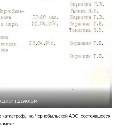
.118.Оп.1.Д.199.Л.144
ю катастрофы на Чернобыльской АЭС, состоявшееся
камске.