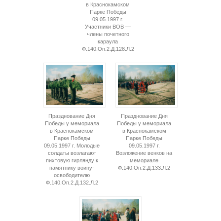
в Краснокамском
Парке Победы
09.05.1997 г.
Участники ВОВ —
члены почетного
караула
Ф.140.Оп.2.Д.128.Л.2
Празднование Дня
Празднование Дня
Победы у мемориала
Победы у мемориала
в Краснокамском
в Краснокамском
Парке Победы
Парке Победы
09.05.1997 г. Молодые
09.05.1997 г.
солдаты возлагают
Возложение венков на
пихтовую гирлянду к
мемориале
памятнику воину-
Ф.140.Оп.2.Д.133.Л.2
освободителю
Ф.140.Оп.2.Д.132.Л.2