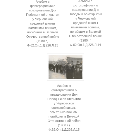
Альбом с
Альбом с
фотографиями о
фотографиями о
праздновании Дня
праздновании Дня
Победы и об открытии
Победы и об открытии
у Черновской
у Черновской
среденей школы
среденей школы
памятника воинам,
памятника воинам,
погибшим в Великой
погибшим в Великой
Отечественной войне
Отечественной войне
(1980 г.)
(1980 г.)
Ф.62.Оп.1.Д.226.Л.14
Ф.62.Оп.1.Д.226.Л.13
Альбом с
фотографиями о
праздновании Дня
Победы и об открытии
у Черновской
среденей школы
памятника воинам,
погибшим в Великой
Отечественной войне
(1980 г.)
Ф.62.Оп.1.Д.226.Л.15