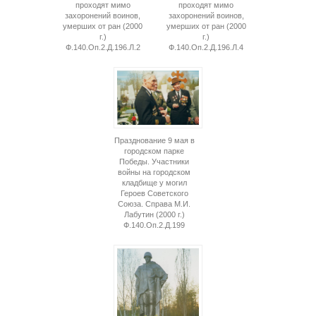
проходят мимо
проходят мимо
захоронений воинов,
захоронений воинов,
умерших от ран (2000
умерших от ран (2000
г.)
г.)
Ф.140.Оп.2.Д.196.Л.2
Ф.140.Оп.2.Д.196.Л.4
Празднование 9 мая в
городском парке
Победы. Участники
войны на городском
кладбище у могил
Героев Советского
Союза. Справа М.И.
Лабутин (2000 г.)
Ф.140.Оп.2.Д.199