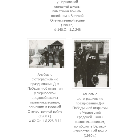
у Черновской
среденей школы
памятника воинам,
погибшим в Великой
Отечественной войне
(1980 г.)
Ф.140.Оп.1.Д.246
Альбом с
фотографиями о
праздновании Дня
Победы и об открытии
у Черновской
Альбом с
среденей школы
фотографиями о
памятника воинам,
праздновании Дня
погибшим в Великой
Победы и об открытии
Отечественной войне
у Черновской
(1980 г.)
среденей школы
Ф.62.Оп.1.Д.226.Л.14
памятника воинам,
погибшим в Великой
Отечественной войне
(1980 г.)