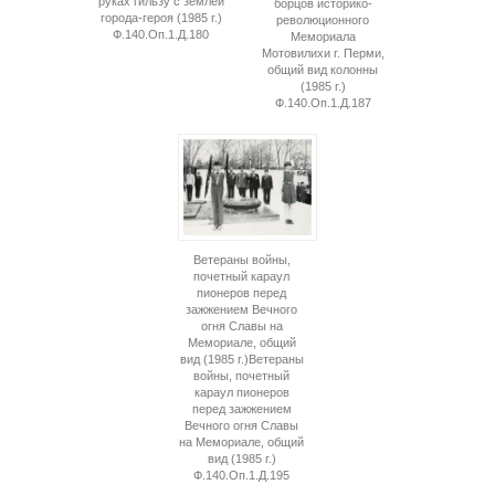
руках гильзу с землей
борцов историко-
города-героя (1985 г.)
революционного
Ф.140.Оп.1.Д.180
Мемориала
Мотовилихи г. Перми,
общий вид колонны
(1985 г.)
Ф.140.Оп.1.Д.187
Ветераны войны,
почетный караул
пионеров перед
зажжением Вечного
огня Славы на
Мемориале, общий
вид (1985 г.)Ветераны
войны, почетный
караул пионеров
перед зажжением
Вечного огня Славы
на Мемориале, общий
вид (1985 г.)
Ф.140.Оп.1.Д.195