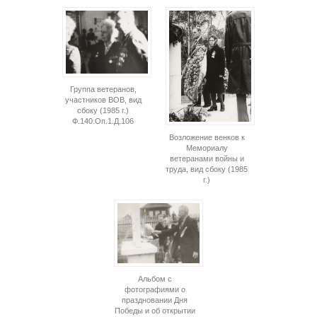
Группа ветеранов,
участников ВОВ, вид
сбоку (1985 г.)
Ф.140.Оп.1.Д.106
Возложение венков к
Мемориалу
ветеранами войны и
труда, вид сбоку (1985
г.)
Альбом с
фотографиями о
праздновании Дня
Победы и об открытии