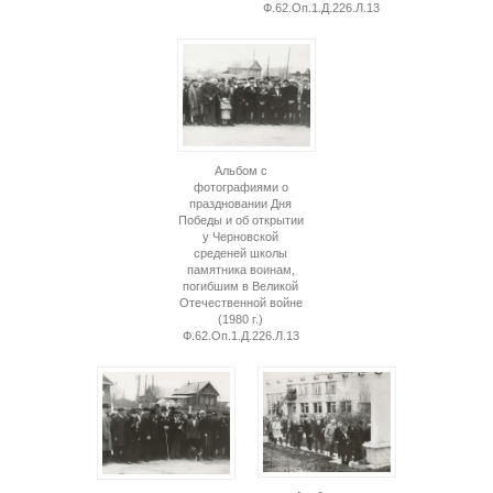
Ф.62.Оп.1.Д.226.Л.13
Альбом с
фотографиями о
праздновании Дня
Победы и об открытии
у Черновской
среденей школы
памятника воинам,
погибшим в Великой
Отечественной войне
(1980 г.)
Ф.62.Оп.1.Д.226.Л.13