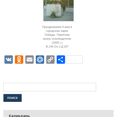
Празднование 9 мая в
городском парке
Победы. Памятник
воину-освободителю
(2000 г.)
Ф.140.Оп.2.Д.197
VK
Odnoklassniki
Email
Mail.Ru
Copy
Отправить
Link
Календарь