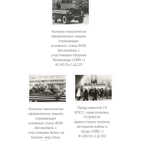
Колонна тематически
оформленных машин,
отражающих
основные этапы ВОВ.
Автомобиль с
участниками обороны
Ленинграда (1985 г.)
Ф.140.Оп.1.Д.123
Представители ГК
Колонна тематически
КПСС, горисполкома,
оформленных машин,
ГК ВЛКСМ
отражающих
приветствуют колонну
основные этапы ВОВ.
ветеранов войны и
Автомобиль с
труда (1985 г.)
участниками битвы за
Ф.140.Оп.1.Д.150
Берлин, вид сбоку