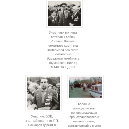
Участники митинга
ветераны войны
Рогачев, Кленов,
секретарь комитета
комсомола Камского
целлюлозно-
бумажного комбината
Шумайлов (1985 г.)
Ф.140.Оп.1.Д.171
Колонна
мотоциклистов,
сопровождающая
Участник ВОВ,
бронетранспортер с
знатный нефтяник Г.П.
вечным огнем,
Бочкарев держит в
доставленный с могил