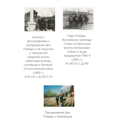
Парк Победы.
Альбом с
Возложение гирлянды
фотографиями о
Славы на Братскую
праздновании Дня
могилу ветеранами
Победы и об открытии
войны и труда
у Черновской
предприятия ПМК-9
среденей школы
(1981 г.)
памятника воинам,
Ф.140.Оп.1.Д.448
погибшим в Великой
Отечественной войне
(1980 г.)
Ф.62.Оп.1.Д.226.Л.15
Празднование Дня
Победы у мемориала