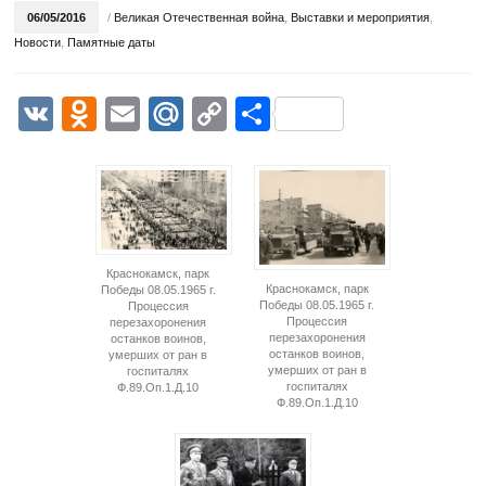
06/05/2016
/
Великая Отечественная война
,
Выставки и мероприятия
,
Новости
,
Памятные даты
VK
Odnoklassniki
Email
Mail.Ru
Copy
Отправить
Link
Краснокамск, парк
Краснокамск, парк
Победы 08.05.1965 г.
Победы 08.05.1965 г.
Процессия
Процессия
перезахоронения
перезахоронения
останков воинов,
останков воинов,
умерших от ран в
умерших от ран в
госпиталях
госпиталях
Ф.89.Оп.1.Д.10
Ф.89.Оп.1.Д.10