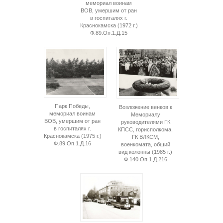
мемориал воинам
ВОВ, умершим от ран
в госпиталях г.
Краснокамска (1972 г.)
Ф.89.Оп.1.Д.15
Парк Победы,
Возложение венков к
мемориал воинам
Мемориалу
ВОВ, умершим от ран
руководителями ГК
в госпиталях г.
КПСС, горисполкома,
Краснокамска (1975 г.)
ГК ВЛКСМ,
Ф.89.Оп.1.Д.16
военкомата, общий
вид колонны (1985 г.)
Ф.140.Оп.1.Д.216