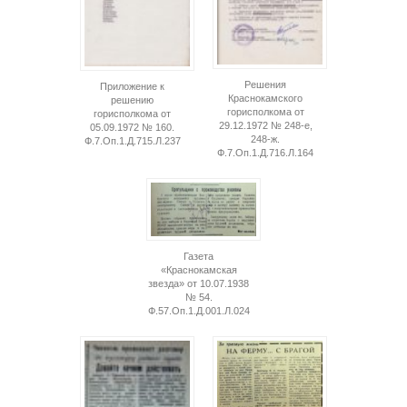
Решения
Приложение к
Краснокамского
решению
горисполкома от
горисполкома от
29.12.1972 № 248-е,
05.09.1972 № 160.
248-ж.
Ф.7.Оп.1.Д.715.Л.237
Ф.7.Оп.1.Д.716.Л.164
Газета
«Краснокамская
звезда» от 10.07.1938
№ 54.
Ф.57.Оп.1.Д.001.Л.024