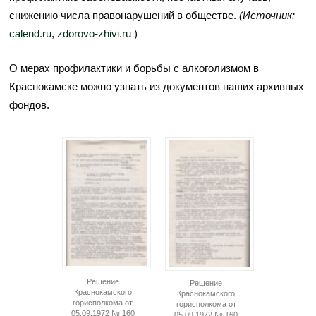
снижению числа правонарушений в обществе.
(Источник:
calend.ru
,
zdorovo-zhivi.ru
)
О мерах профилактики и борьбы с алкоголизмом в
Краснокамске можно узнать из документов наших архивных
фондов.
Решение
Решение
Краснокамского
Краснокамского
горисполкома от
горисполкома от
05.09.1972 № 160
05.09.1972 № 160