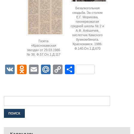
Безалкогольная
свадьба. За столом
Е.Г. Морикова,
пионервожатая
средней школы № 2 и
А.Ф. Алёшичев,
кислотчик Камского
бумкомбината.
Газета
Краснокамск. 1986.
«Краснокамская
Ф.140.Оп.1.Д.670
звезда» от 29.03.1986
№ 38. Ф.57.Оп.1.Д.117
VK
Odnoklassniki
Email
Mail.Ru
Copy
Отправить
Link
Календарь