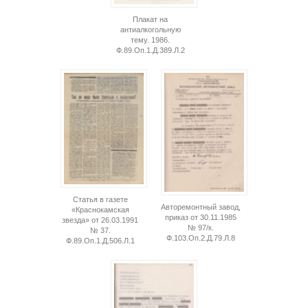
Плакат на
антиалкогольную
тему. 1986.
Ф.89.Оп.1.Д.389.Л.2
Статья в газете
Авторемонтный завод,
«Краснокамская
приказ от 30.11.1985
звезда» от 26.03.1991
№ 97/к.
№ 37.
Ф.103.Оп.2.Д.79.Л.8
Ф.89.Оп.1.Д.506.Л.1