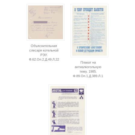
Объяснительная
слесаря котельной
РЭУ.
Ф.62.Оп.2.Д.49.Л.22
Плакат на
антиалкогольную
тему. 1985.
Ф.89.Оп.1.Д.389.Л.1