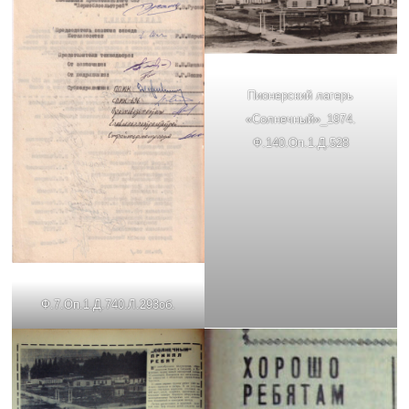
Пионерский лагерь
«Солнечный»_1974.
Ф.140.Оп.1.Д.528
Ф.7.Оп.1.Д.740.Л.293об.