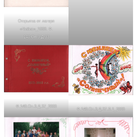
Открытка от лагеря
«Чибис»_1998. Ф.
140.Оп.3.Д.33
Ф.140.Оп.3.Д.37_2003
Ф.140.Оп.3.Д.37.Л.1_2003