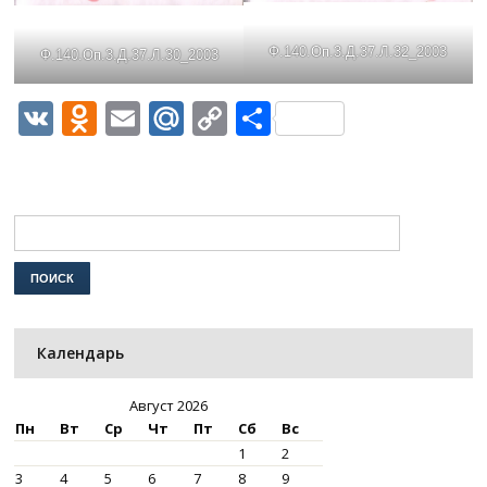
Ф.140.Оп.3.Д.37.Л.32_2003
Ф.140.Оп.3.Д.37.Л.30_2003
VK
Odnoklassniki
Email
Mail.Ru
Copy
Отправить
Link
Календарь
Август 2026
Пн
Вт
Ср
Чт
Пт
Сб
Вс
1
2
3
4
5
6
7
8
9