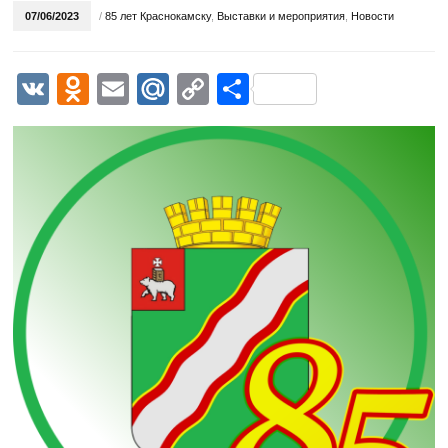
07/06/2023
/
85 лет Краснокамску
,
Выставки и мероприятия
,
Новости
VK
Odnoklassniki
Email
Mail.Ru
Copy
Отправить
Link