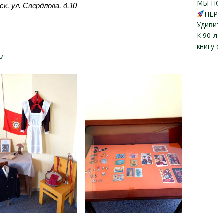
МЫ П
ск, ул. Свердлова, д.10
ПЕР
Удиви
К 90-
книгу
u