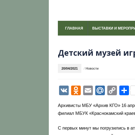
ГЛАВНАЯ
ВЫСТАВКИ И МЕРОПР
Детский музей иг
20/04/2021
/
Новости
VK
Odnoklassni
Email
Mail.R
Cop
О
Link
Архивисты МБУ «Архив КГО» 16 апре
филиал МБУК «Краснокамский краев
С первых минут мы погрузились в а