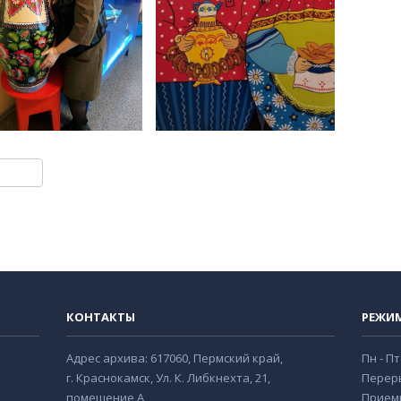
ki
u
y
тправить
КОНТАКТЫ
РЕЖИ
Адрес архива: 617060, Пермский край,
Пн - Пт
г. Краснокамск, Ул. К. Либкнехта, 21,
Переры
помещение А
Прием