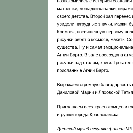
познакомились с историей создания
матрешки, лошадки-качалки, пирами
своего детства. Второй зал перенес
увидели нагрудные значки, марки, 
Космос», посвященную первому поле
рисунки ребят о космосе, макеты С
существа. Ну и самая эмоциональна
Агнии Барто. В зале воссоздана ат
рисунки над столом, книги. Трогате
присланные Агнии Барто.
Выражаем огромную благодарность к
Даниловой Марии и Ляховской Татья
Приглашаем всех краснокамцев и го
игрушки города Краснокамска.
Детский музей игрушки филиал МБУ