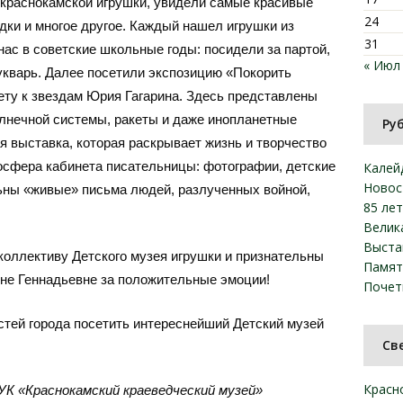
 краснокамской игрушки, увидели самые красивые
24
дки и многое другое. Каждый нашел игрушки из
31
 нас в советские школьные годы: посидели за партой,
« Июл
букварь. Далее посетили экспозицию «Покорить
ту к звездам Юрия Гагарина. Здесь представлены
олнечной системы, ракеты и даже инопланетные
Ру
я выставка, которая раскрывает жизнь и творчество
мосфера кабинета писательницы: фотографии, детские
Калей
Новос
льны «живые» письма людей, разлученных войной,
85 ле
Велик
Выста
оллективу Детского музея игрушки и признательны
Памят
не Геннадьевне за положительные эмоции!
Почет
стей города посетить интереснейший Детский музей
Св
Красн
К «Краснокамский краеведческий музей»