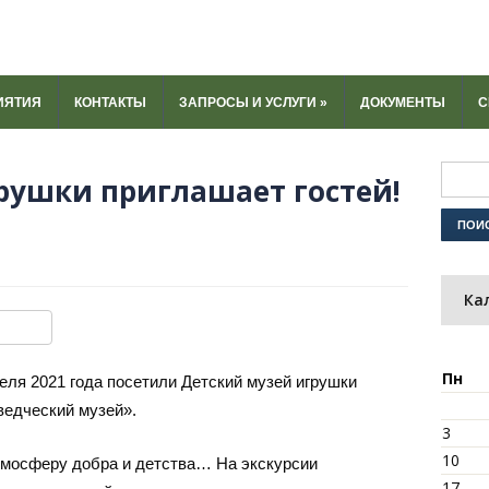
ИЯТИЯ
КОНТАКТЫ
ЗАПРОСЫ И УСЛУГИ
»
ДОКУМЕНТЫ
С
рушки приглашает гостей!
Ка
ki
u
y
тправить
Пн
ля 2021 года посетили Детский музей игрушки
едческий музей».
3
10
тмосферу добра и детства… На экскурсии
17