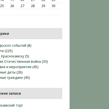
25
26
27
28
29
30
брики
доскоп событий
(8)
ти
(225)
т Краснокамску
(5)
ая Отечественная война
(33)
вки и мероприятия
(45)
ные даты
(26)
ные граждане
(45)
ежие записи
окамский торг