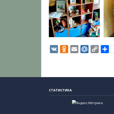
VK
Odnoklassni
Email
Mail.R
Cop
О
Link
СТАТИСТИКА