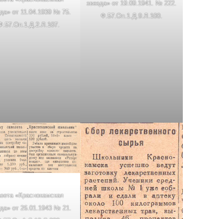
звезда» от 19.09.1941. № 222.
да» от 11.04.1939 № 75.
Ф.57.Оп.1.Д.9.Л.100.
Ф.57.Оп.1.Д.2.Л.107.
азета «Краснокамская
да» от 26.01.1943 № 21.