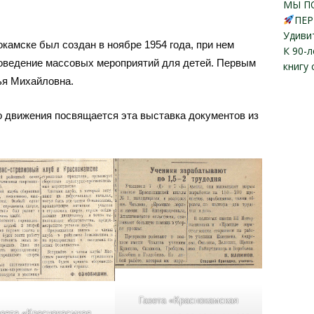
МЫ П
ПЕР
Удиви
камске был создан в ноябре 1954 года, при нем
К 90-
роведение массовых мероприятий для детей. Первым
книгу
ья Михайловна.
о движения посвящается эта выставка документов из
Газета «Краснокамская
азета «Краснокасмкая