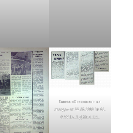
Газета «Краснокамская
звезда» от 22.05.1982 № 61.
Ф.57.Оп.1.Д.92.Л.121.