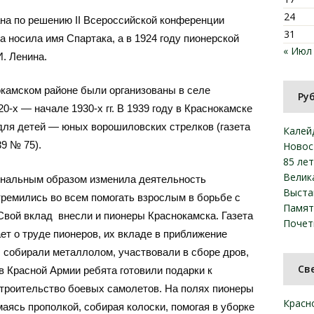
24
на по решению II Всероссийской конференции
31
а носила имя Спартака, а в 1924 году пионерской
« Июл
. Ленина.
камском районе были организованы в селе
Ру
0-х — начале 1930-х гг. В 1939 году в Краснокамске
для детей — юных ворошиловских стрелков (газета
Калей
39 № 75).
Новос
85 ле
Велик
инальным образом изменила деятельность
Выста
тремились во всем помогать взрослым в борьбе с
Памят
. Свой вклад внесли и пионеры Краснокамска. Газета
Почет
ет о труде пионеров, их вкладе в приближение
, собирали металлолом, участвовали в сборе дров,
Св
в Красной Армии ребята готовили подарки к
строительство боевых самолетов. На полях пионеры
Красн
аясь прополкой, собирая колоски, помогая в уборке