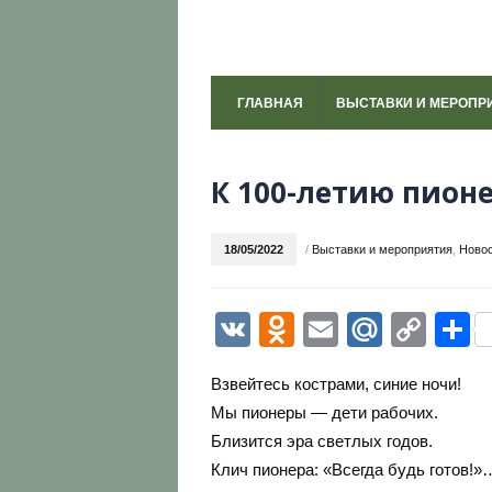
ГЛАВНАЯ
ВЫСТАВКИ И МЕРОПР
К 100-летию пион
18/05/2022
/
Выставки и мероприятия
,
Ново
VK
Odnoklassni
Email
Mail.R
Cop
О
Link
Взвейтесь кострами, синие ночи!
Мы пионеры — дети рабочих.
Близится эра светлых годов.
Клич пионера: «Всегда будь готов!»