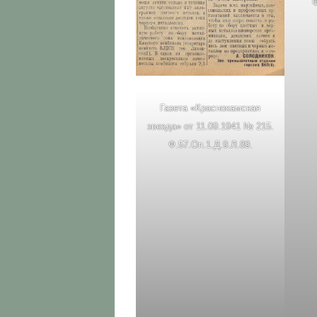
Ф
Газета «Краснокамская
звезда» от 11.09.1941 № 215.
Ф.57.Оп.1.Д.9.Л.89.