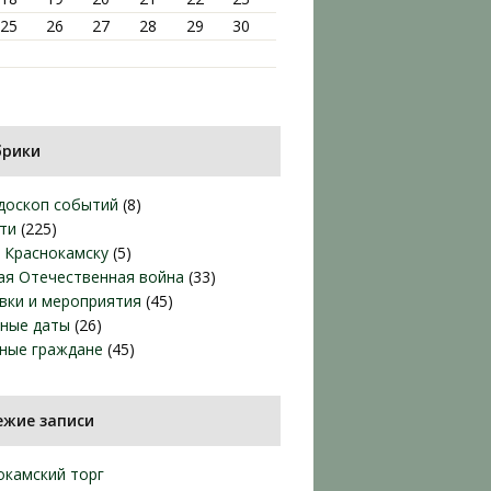
25
26
27
28
29
30
брики
доскоп событий
(8)
ти
(225)
т Краснокамску
(5)
ая Отечественная война
(33)
вки и мероприятия
(45)
ные даты
(26)
ные граждане
(45)
ежие записи
окамский торг