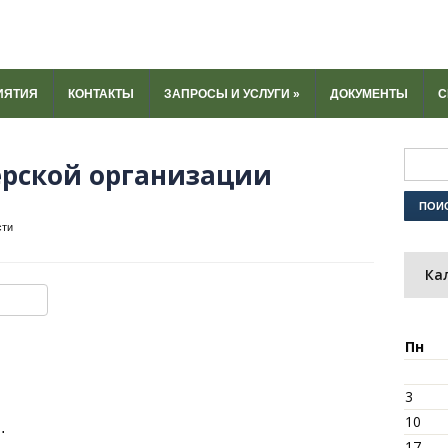
ИЯТИЯ
КОНТАКТЫ
ЗАПРОСЫ И УСЛУГИ
»
ДОКУМЕНТЫ
С
ерской организации
сти
Ка
ki
u
y
тправить
Пн
3
10
…
17