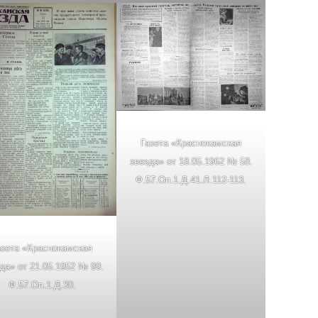
Газета «Краснокамская
звезда» от 18.05.1962 № 58.
Ф.57.Оп.1.Д.41.Л.112-113.
азета «Краснокамская
да» от 21.05.1952 № 99.
Ф.57.Оп.1.Д.30.