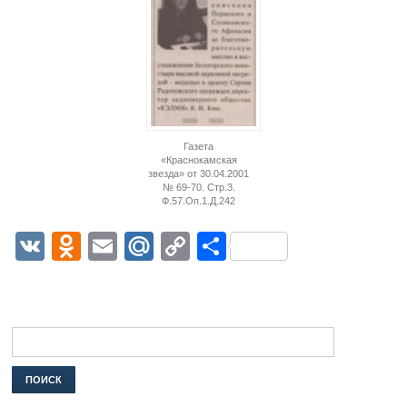
Газета
«Краснокамская
звезда» от 30.04.2001
№ 69-70. Стр.3.
Ф.57.Оп.1.Д.242
VK
Odnoklassniki
Email
Mail.Ru
Copy
Отправить
Link