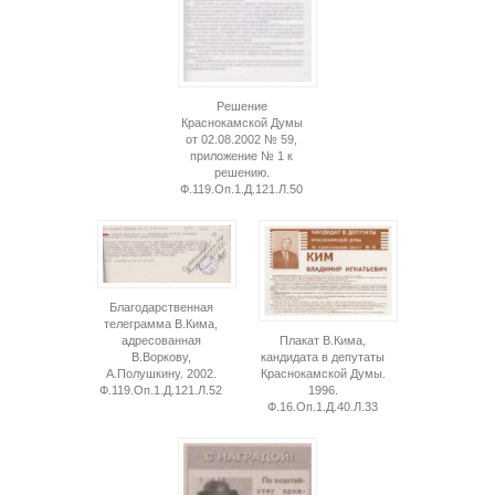
Решение
Краснокамской Думы
от 02.08.2002 № 59,
приложение № 1 к
решению.
Ф.119.Оп.1.Д.121.Л.50
Благодарственная
телеграмма В.Кима,
Плакат В.Кима,
адресованная
кандидата в депутаты
В.Воркову,
Краснокамской Думы.
А.Полушкину. 2002.
1996.
Ф.119.Оп.1.Д.121.Л.52
Ф.16.Оп.1.Д.40.Л.33