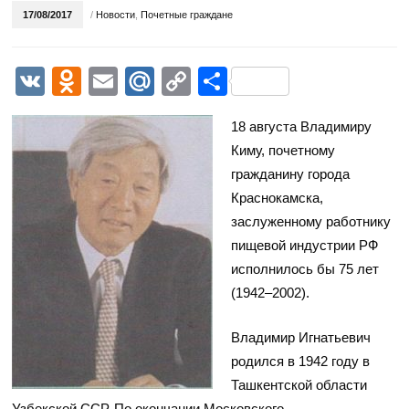
17/08/2017
/
Новости
,
Почетные граждане
VK
Odnoklassniki
Email
Mail.Ru
Copy
Отправить
Link
18 августа Владимиру
Киму, почетному
гражданину города
Краснокамска,
заслуженному работнику
пищевой индустрии РФ
исполнилось бы 75 лет
(1942–2002).
Владимир Игнатьевич
родился в 1942 году в
Ташкентской области
Узбекской ССР. По окончании Московского