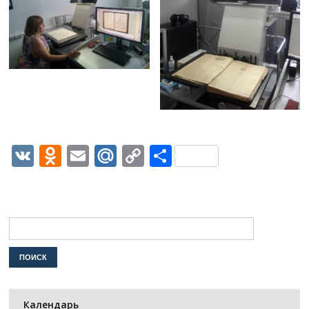
VK
Odnoklassniki
Email
Mail.Ru
Copy
Отправить
Link
Календарь