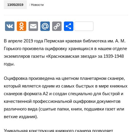
13/05/2019
/
Новости
VK
Odnoklassniki
Email
Mail.Ru
Copy
Отправить
Link
В апреле 2019 года Пермская краевая библиотека им. А. М.
Горького произвела оцифровку хранящихся в нашем отделе
экземпляров газеты «Краснокамская звезда» за 1939-1948
годы.
Оцифровка произведена на цветном планетарном сканере,
который является одним из самых быстрых в мире книжных
сканеров формата А2 и создан специально для быстрой и
качественной профессиональной оцифровки документов
различного вида (сшитые папки, книги, подшивки газет или
ветхие издания).
Уникальная конструкция книжного сканера позволяет