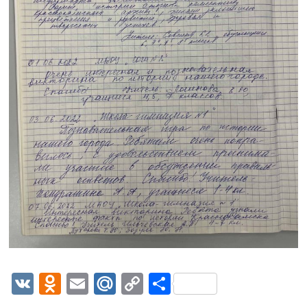
VK
Odnoklassniki
Email
Mail.Ru
Copy
Отправить
Link