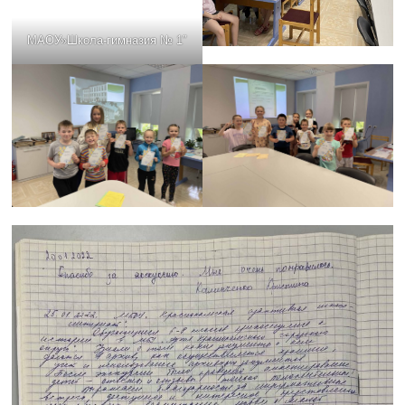
МАОУ»Школа-гимназия № 1″