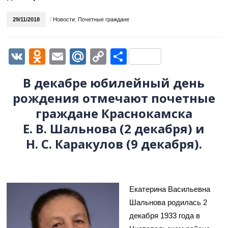
29/11/2018
/
Новости
,
Почетные граждане
VK
Odnoklassniki
Email
Mail.Ru
Copy
Отправить
Link
В декабре юбилейный день
рождения отмечают почетные
граждане Краснокамска
Е. В. Шальнова (2 декабря) и
Н. С. Каракулов (9 декабря).
Екатерина Васильевна
Шальнова родилась 2
декабря 1933 года в