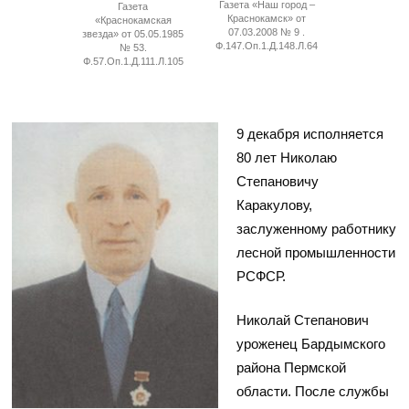
Газета «Наш город –
Газета
Краснокамск» от
«Краснокамская
07.03.2008 № 9 .
звезда» от 05.05.1985
Ф.147.Оп.1.Д.148.Л.64
№ 53.
Ф.57.Оп.1.Д.111.Л.105
9 декабря исполняется
80 лет Николаю
Степановичу
Каракулову,
заслуженному работнику
лесной промышленности
РСФСР.
Николай Степанович
уроженец Бардымского
района Пермской
области. После службы