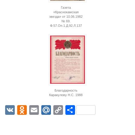
Газета
«Краснокамская
звезда» от 10.06.1982
№ 69.
Ф.57.Оп.1.Д.92.Л.137
Благодарность
Каракулову Н.С. 1988
VK
Odnoklassniki
Email
Mail.Ru
Copy
Отправить
Link