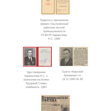
Грамота о присвоении
звания «Заслуженный
работник лесной
промышленности
РСФСР» Каракулову
Н.С. 1985
Газета «Камский
Удостоверение
бумажник» от
Каракулова Н.С. о
19.11.1980 № 89
занесении на Аллею
Трудовой Славы
комбината. 1983