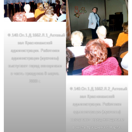
Ф.140.Oп.1.Д.1662.Л.1_Актовый
зал Краснокамской
администрации. Работники
администрации (мужчины)
выступают перед женщинами
в честь праздника 8 марта.
2000 г.
Ф.140.Oп.1.Д.1662.Л.2_Актовый
зал Краснокамской
администрации. Работники
администрации (мужчины)
выступают перед женщинами
в честь праздника 8 марта.