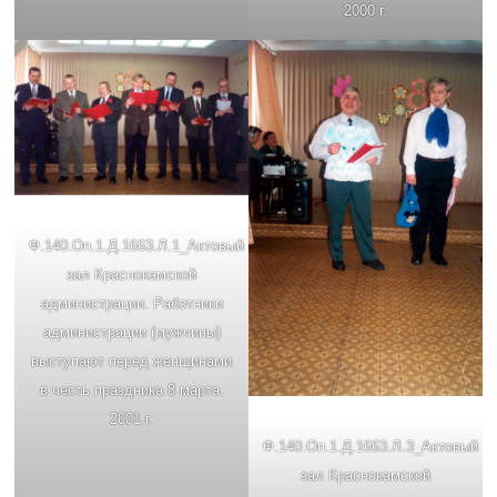
2000 г.
Ф.140.Oп.1.Д.1663.Л.1_Актовый
зал Краснокамской
администрации. Работники
администрации (мужчины)
выступают перед женщинами
в честь праздника 8 марта.
2001 г.
Ф.140.Oп.1.Д.1663.Л.3_Актовый
зал Краснокамской