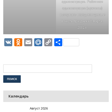
администрации. Работники
администрации (мужчины)
выступают перед женщинами
в честь праздника 8 марта.
2001 г.
VK
Odnoklassniki
Email
Mail.Ru
Copy
Отправить
Link
Календарь
Август 2026