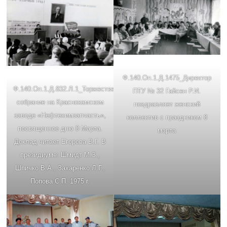
Ф.140.Oп.1.Д.1475_Директор
Ф.140.Oп.1.Д.832.Л.1_Торжественное
ПТУ № 32 Гайсен Р.И.
собрание на Краснокамском
поздравляет женский
заводе «Нефтехимзапчасть»,
коллектив с праздником 8
посвященное дню 8 Марта.
марта
Доклад читает Егорова В.Г. В
президиуме: Шмидт М.З.,
Шпичко В.А., Захаренко Л.Г.,
Попова С.П. 1975 г.