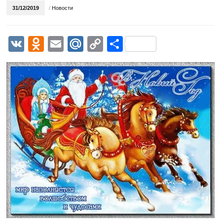
31/12/2019
/
Новости
VK
Odnoklassniki
Email
Mail.Ru
Copy
Отправить
Link