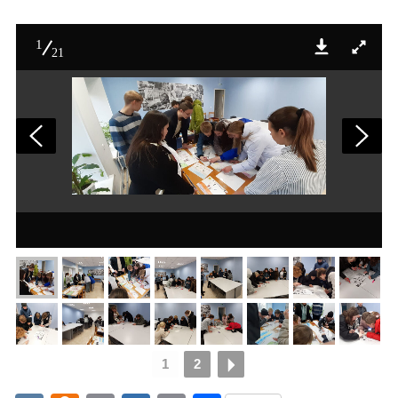
1
21
20241010_140915
1
2