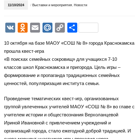
11/10/2024
/
Выставки и мероприятия
,
Новости
VK
Odnoklassniki
Email
Mail.Ru
Copy
Отправить
Link
10 октября на базе МАОУ «СОШ № 8» города Краснокамска
прошла квест-игра
«В поисках семейных сокровищ» для учащихся 7-10
классов школ Краснокамска и пригорода. Цель игры –
формирование и пропаганда традиционных семейных
ценностей, популяризация института семьи.
Проведение тематических квест-игр, организованных
группой увлеченных учителей МАОУ «СОШ № 8» во главе с
учителем истории и обществознания Верхоланцевой
Ириной Ивановной с привлечением учреждений и
организаций города, стало ежегодной доброй традицией. И
снова маршрут участников игры проходил через