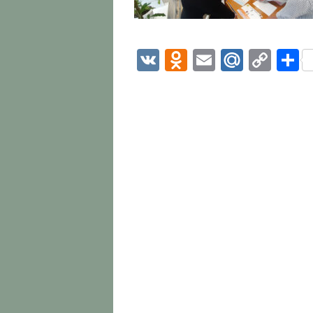
VK
Odnoklassni
Email
Mail.R
Cop
О
Link