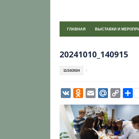
ГЛАВНАЯ
ВЫСТАВКИ И МЕРОПР
20241010_140915
11/10/2024
/
VK
Odnoklassni
Email
Mail.R
Cop
О
Link