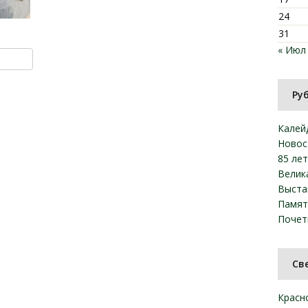
24
31
« Июл
ki
u
y
тправить
Ру
Калей
Новос
85 ле
Велик
Выста
Памят
Почет
Св
Красн