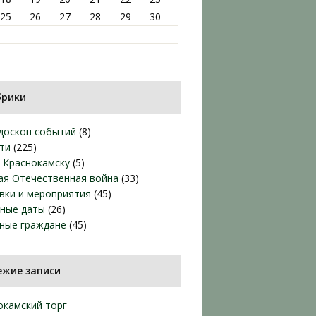
25
26
27
28
29
30
брики
доскоп событий
(8)
ти
(225)
т Краснокамску
(5)
ая Отечественная война
(33)
вки и мероприятия
(45)
ные даты
(26)
ные граждане
(45)
ежие записи
окамский торг