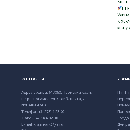
МЫ П
ПЕР
Удиви
К 90-
книгу
КОНТАКТЫ
РЕЖИ
Адрес архива: 617060, Пермский край,
Пн - Пт
г. Краснокамск, Ул. К. Либкнехта, 21,
Переры
помещение А
Прием
Телефон: (34273) 4-23-02
Понеде
Факс: (34273) 4-82-30
Среда с
E-mail: krasn-arx@ya.ru
Дни ра