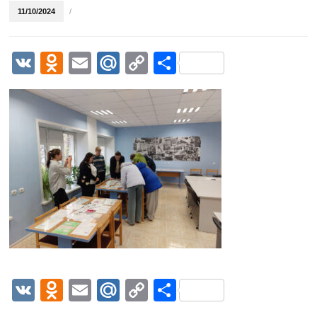
11/10/2024
/
VK
Odnoklassniki
Email
Mail.Ru
Copy
Отправить
Link
VK
Odnoklassniki
Email
Mail.Ru
Copy
Отправить
Link