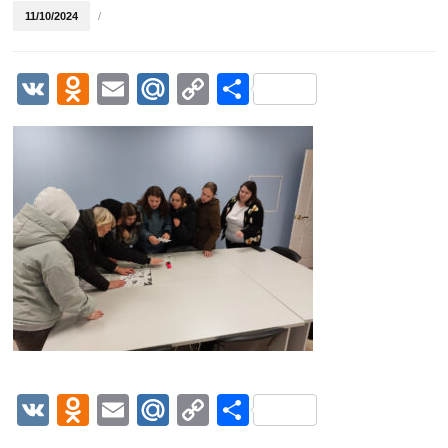
11/10/2024
/
VK
Odnoklassniki
Email
Mail.Ru
Copy
Отправить
Link
VK
Odnoklassniki
Email
Mail.Ru
Copy
Отправить
Link