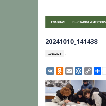
ГЛАВНАЯ
ВЫСТАВКИ И МЕРОПР
20241010_141438
11/10/2024
/
VK
Odnoklassni
Email
Mail.R
Cop
О
Link