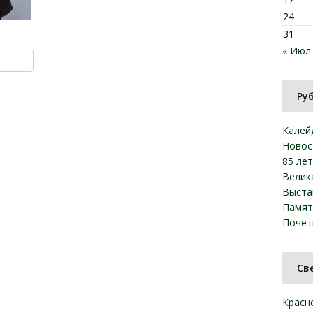
24
31
« Июл
ki
u
y
тправить
Ру
Калей
Новос
85 ле
Велик
Выста
Памят
Почет
Св
Красн