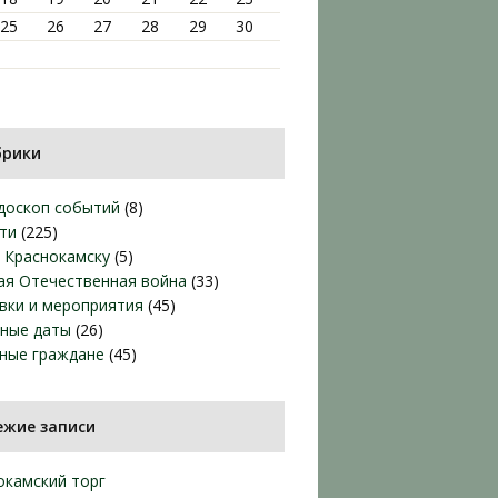
25
26
27
28
29
30
брики
доскоп событий
(8)
ти
(225)
т Краснокамску
(5)
ая Отечественная война
(33)
вки и мероприятия
(45)
ные даты
(26)
ные граждане
(45)
ежие записи
окамский торг