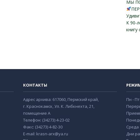
МЫ П
ПЕР
Удиви
К 90-
книгу
КОНТАКТЫ
РЕЖИ
Адрес архива: 617060, Пермский край,
Пн - Пт
г. Краснокамск, Ул. К. Либкнехта, 21,
Переры
помещение А
Прием
Телефон: (34273) 4-23-02
Понеде
Факс: (34273) 4-82-30
Среда с
E-mail: krasn-arx@ya.ru
Дни ра