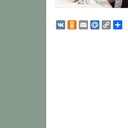
VK
Odnoklassni
Email
Mail.R
Cop
О
Link