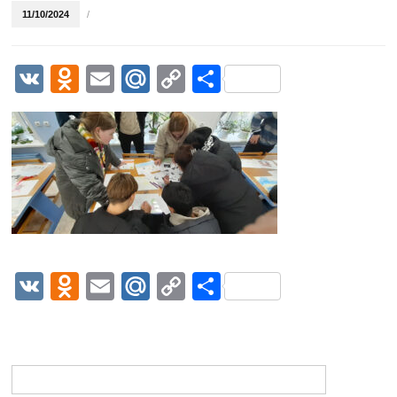
11/10/2024
/
VK
Odnoklassniki
Email
Mail.Ru
Copy
Отправить
Link
VK
Odnoklassniki
Email
Mail.Ru
Copy
Отправить
Link