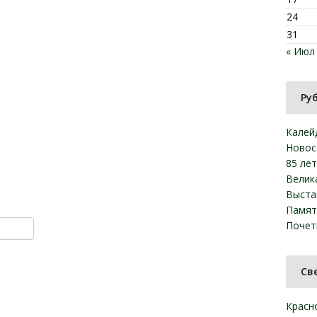
24
31
« Июл
Ру
Калей
Новос
85 ле
Велик
Выста
Памят
ki
u
y
тправить
Почет
Св
Красн