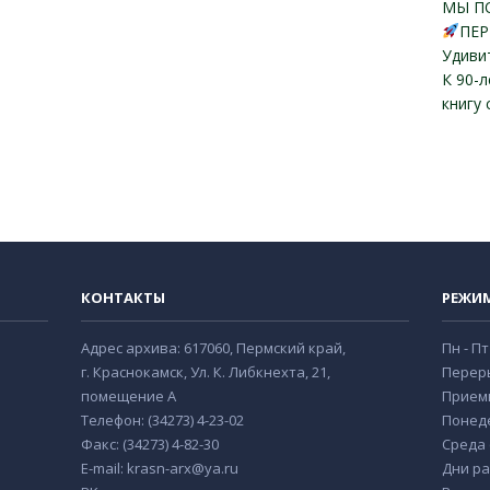
МЫ П
ПЕР
Удиви
К 90-
книгу
КОНТАКТЫ
РЕЖИ
Адрес архива: 617060, Пермский край,
Пн - Пт
г. Краснокамск, Ул. К. Либкнехта, 21,
Переры
помещение А
Прием
Телефон: (34273) 4-23-02
Понеде
Факс: (34273) 4-82-30
Среда с
E-mail: krasn-arx@ya.ru
Дни ра