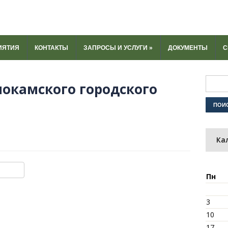
ИЯТИЯ
КОНТАКТЫ
ЗАПРОСЫ И УСЛУГИ
»
ДОКУМЕНТЫ
С
нокамского городского
Ка
ki
u
y
тправить
Пн
3
10
17