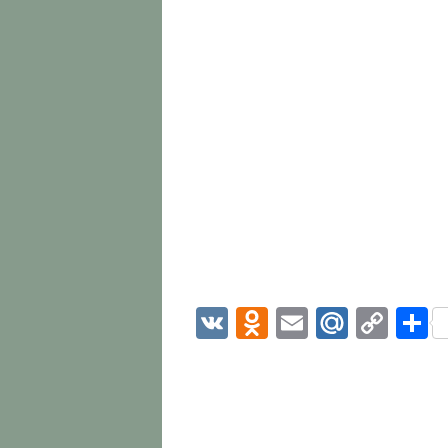
VK
Odnoklassni
Email
Mail.R
Cop
О
Link