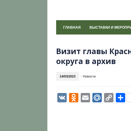
ГЛАВНАЯ
ВЫСТАВКИ И МЕРОПР
Визит главы Крас
округа в архив
14/03/2023
/
Новости
VK
Odnoklassni
Email
Mail.R
Cop
О
Link