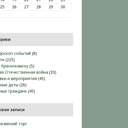
25
26
27
28
29
30
брики
доскоп событий
(8)
ти
(225)
т Краснокамску
(5)
ая Отечественная война
(33)
вки и мероприятия
(45)
ные даты
(26)
ные граждане
(45)
ежие записи
окамский торг