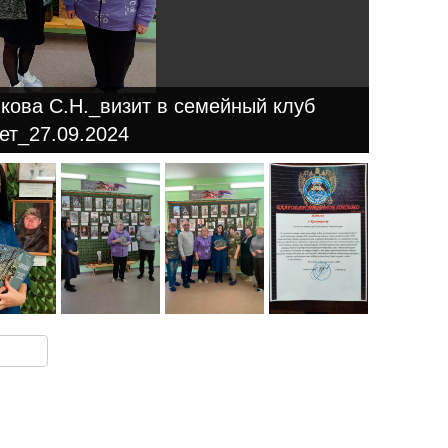
икова С.Н._визит в семейный клуб
ет_27.09.2024
ki
u
y
тправить