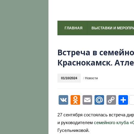
ГЛАВНАЯ
ВЫСТАВКИ И МЕРОПР
Встреча в семейн
Краснокамск. Атл
01/10/2024
/
Новости
VK
Odnoklassni
Email
Mail.R
Cop
О
Link
27 сентября состоялась встреча ди
и руководителем
семейного клуба «
Гусельниковой.