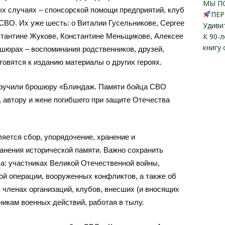
МЫ П
ых случаях – спонсорской помощи предприятий, клуб
ПЕР
СВО. Их уже шесть: о Виталии Гусельникове, Сергее
Удиви
стантине Жукове, Константине Меньщикове, Алексее
К 90-
книгу
шюрах – воспоминания родственников, друзей,
товятся к изданию материалы о других героях.
 вручили брошюру «Блиндаж. Памяти бойца СВО
автору и жене погибшего при защите Отечества
яется сбор, упорядочение, хранение и
анения исторической памяти. Важно сохранить
: участниках Великой Отечественной войны,
ой операции, вооруженных конфликтов, а также об
 членах организаций, клубов, внесших (и вносящих
никам военных действий, работая в тылу.