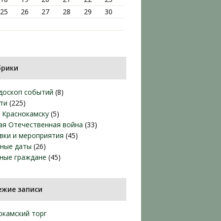
25
26
27
28
29
30
брики
доскоп событий
(8)
ти
(225)
т Краснокамску
(5)
ая Отечественная война
(33)
вки и мероприятия
(45)
ные даты
(26)
ные граждане
(45)
ежие записи
окамский торг