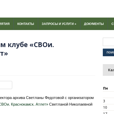
ИЯТИЯ
КОНТАКТЫ
ЗАПРОСЫ И УСЛУГИ
»
ДОКУМЕНТЫ
С
ом клубе «СВОи.
ет»
Ка
ki
u
y
тправить
Пн
ректора архива Светланы Федотовой с организатором
3
СВОи. Краснокамск. Атлет»
Светланой Николаевной
10
17