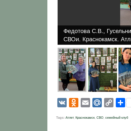
Федотова С.В., Гусельн
СВОи. Краснокамск. Атл
VK
Odnoklassni
Email
Mail.R
Cop
О
Link
Tags:
Атлет
,
Краснокамск
,
СВО
,
семейный клуб