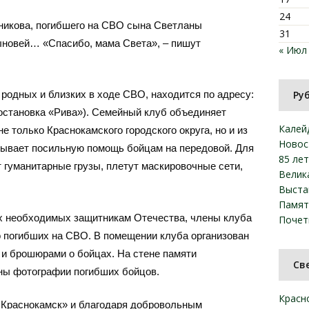
24
никова, погибшего на СВО сына Светланы
31
ыновей… «Спасибо, мама Света», – пишут
« Июл
родных и близких в ходе СВО, находится по адресу:
Ру
 (остановка «Рива»). Семейный клуб объединяет
Калей
 только Краснокамского городского округа, но и из
Новос
азывает посильную помощь бойцам на передовой. Для
85 ле
гуманитарные грузы, плетут маскировочные сети,
Велик
Выста
Памят
ких необходимых защитникам Отечества, члены клуба
Почет
 погибших на СВО. В помещении клуба организован
 и брошюрами о бойцах. На стене памяти
Св
ы фотографии погибших бойцов.
Красн
 Краснокамск» и благодаря добровольным