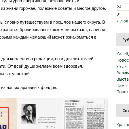
 культурно-спортивная, безопасность и
24
 из жизни горожан, полезные советы и многое другое.
31
« Июл
мы словно путешествуем в прошлое нашего округа. В
 хранятся бронированные экземпляры газет, начиная
которыми каждый желающий может ознакомиться в
Ру
Калей
 для коллектива редакции, но и для читателей,
Новос
ати. От всей души желаем всем здоровья,
85 ле
Велик
льных успехов!
Выста
Памят
 из наших архивных фондов.
Почет
Св
Красн