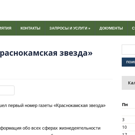
ИЯТИЯ
КОНТАКТЫ
ЗАПРОСЫ И УСЛУГИ
»
ДОКУМЕНТЫ
С
раснокамская звезда»
Ка
ki
u
y
тправить
Пн
ышел первый номер газеты «Краснокамская звезда»
3
10
нформация обо всех сферах жизнедеятельности
17