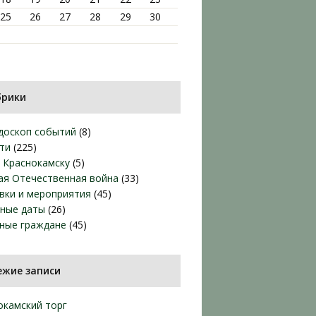
25
26
27
28
29
30
брики
доскоп событий
(8)
ти
(225)
т Краснокамску
(5)
ая Отечественная война
(33)
вки и мероприятия
(45)
ные даты
(26)
ные граждане
(45)
ежие записи
окамский торг