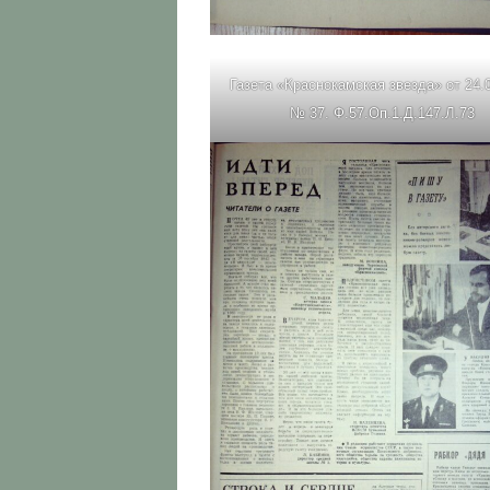
Газета «Краснокамская звезда» от 24.
№ 37. Ф.57.Оп.1.Д.147.Л.73