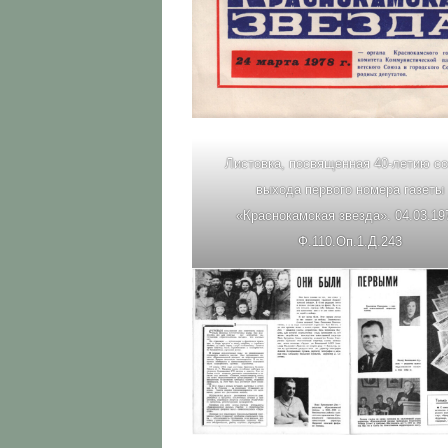
Листовка, посвященная 40-летию со
выхода первого номера газеты
«Краснокамская звезда». 04.03.19
Ф.110.Оп.1.Д.243