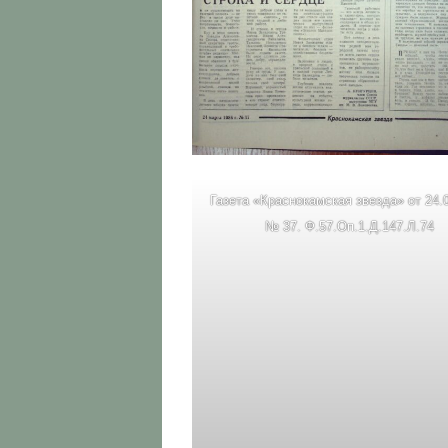
Газета «Краснокамская звезда» от 24.
№ 37. Ф.57.Оп.1.Д.147.Л.74