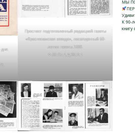
МЫ П
ПЕР
Удиви
К 90-
книгу
Проспект подготовленный редакцией газеты
«Краснокамская звезда», посвященный 50-
летию газеты.1988.
 дня
Ф.89.Оп.1.Д.39.Л.1
78.