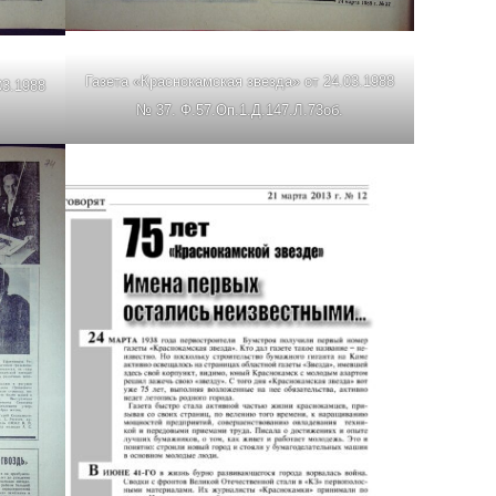
Газета «Краснокамская звезда» от 24.03.1988
03.1988
№ 37. Ф.57.Оп.1.Д.147.Л.73об.