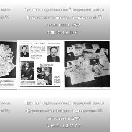
газеты
Проспект подготовленный редакцией газеты
й 50-
«Краснокамская звезда», посвященный 50-
летию газеты.1988.
Ф.89.Оп.1.Д.39.Л.3
газеты
Проспект подготовленный редакцией газеты
й 50-
«Краснокамская звезда», посвященный 50-
летию газеты.1988.
Ф.89.Оп.1.Д.39.Л.5