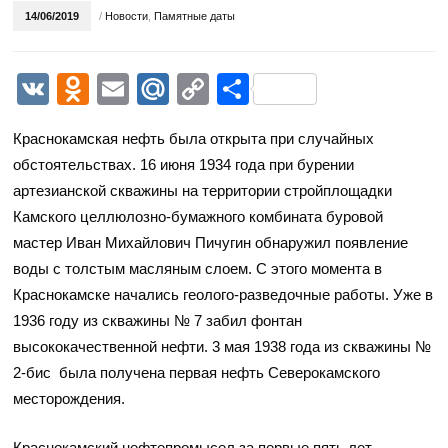
14/06/2019
/
Новости
,
Памятные даты
VK
Odnoklassniki
Email
Mail.Ru
Copy
Отправить
Link
Краснокамская нефть была открыта при случайных
обстоятельствах. 16 июня 1934 года при бурении
артезианской скважины на территории стройплощадки
Камского целлюлозно-бумажного комбината буровой
мастер Иван Михайлович Пичугин обнаружил появление
воды с толстым масляным слоем. С этого момента в
Краснокамске начались геолого-разведочные работы. Уже в
1936 году из скважины № 7 забил фонтан
высококачественной нефти. 3 мая 1938 года из скважины №
2-бис была получена первая нефть Северокамского
месторождения.
Краснокамский нефтепромысел за первые пять лет