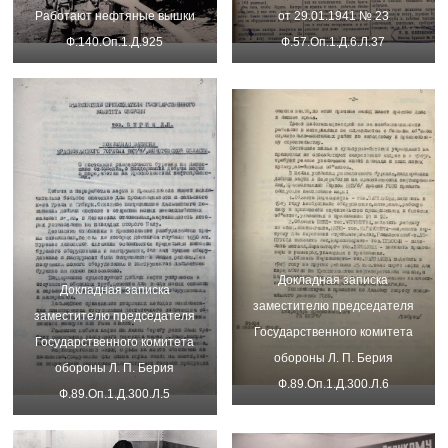
от 29.01.1941 № 23
Работают нефтяные вышки
Ф.57.Оп.1.Д.6.Л.37
Ф.140.Оп.1.Д.925
Докладная записка
Докладная записка
заместителю председателя
заместителю председателя
Государственного комитета
Государственного комитета
обороны Л. П. Берия
обороны Л. П. Берия
Ф.89.Оп.1.Д.300.Л.6
Ф.89.Оп.1.Д.300.Л.5