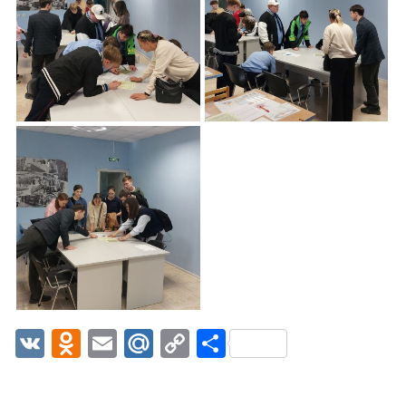
VK
Odnoklassniki
Email
Mail.Ru
Copy
Отправить
Link