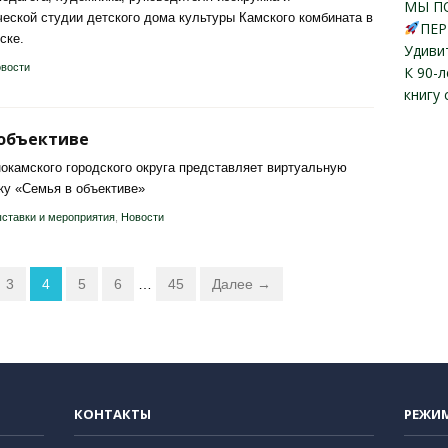
МЫ П
еской студии детского дома культуры Камского комбината в
ПЕР
ске.
Удиви
вости
К 90-
книгу
 объективе
окамского городского округа представляет виртуальную
у «Семья в объективе»
ставки и мероприятия
,
Новости
3
4
5
6
…
45
Далее →
КОНТАКТЫ
РЕЖИ