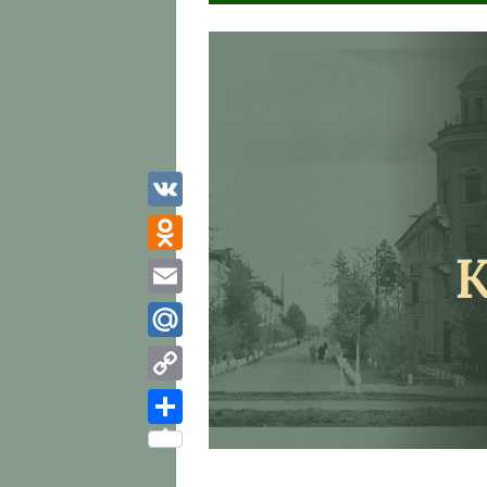
VK
Odnoklassniki
Email
Mail.Ru
Copy
Link
Отправить