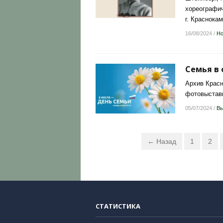
хореографич
г. Краснокам
16/08/2024
/
Но
Семья в
Архив Красн
фотовыставк
05/07/2024
/
Вы
← Назад
1
2
СТАТИСТИКА