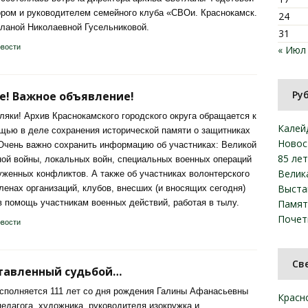
ором и руководителем семейного клуба «СВОи. Краснокамск.
24
ланой Николаевной Гусельниковой.
31
вости
« Июл
Ру
е! Важное объявление!
ляки! Архив Краснокамского городского округа обращается к
Калей
щью в деле сохранения исторической памяти о защитниках
Новос
Очень важно сохранить информацию об участниках: Великой
85 ле
ой войны, локальных войн, специальных военных операций
Велик
уженных конфликтов. А также об участниках волонтерского
Выста
ленах организаций, клубов, внесших (и вносящих сегодня)
в помощь участникам военных действий, работая в тылу.
Памят
Почет
вости
Св
ставленный судьбой…
исполняется 111 лет со дня рождения Галины Афанасьевны
Красн
педагога, художника, руководителя изокружка и