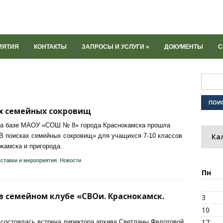
ИЯТИЯ
КОНТАКТЫ
ЗАПРОСЫ И УСЛУГИ
»
ДОКУМЕНТЫ
С
ах семейных сокровищ
 на базе МАОУ «СОШ № 8» города Краснокамска прошла
«В поисках семейных сокровищ» для учащихся 7-10 классов
Ка
камска и пригорода.
ставки и мероприятия
,
Новости
Пн
в семейном клубе «СВОи. Краснокамск.
3
10
17
 состоялась встреча директора архива Светланы Федотовой