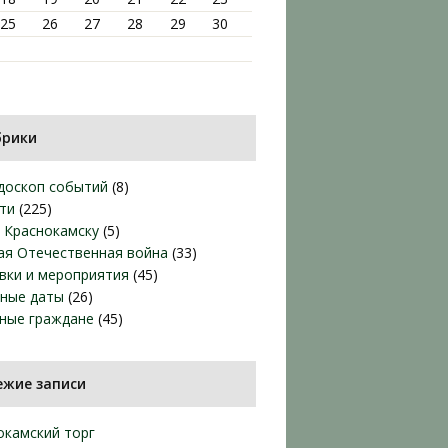
25
26
27
28
29
30
брики
доскоп событий
(8)
ти
(225)
т Краснокамску
(5)
ая Отечественная война
(33)
вки и мероприятия
(45)
ные даты
(26)
ные граждане
(45)
ежие записи
окамский торг