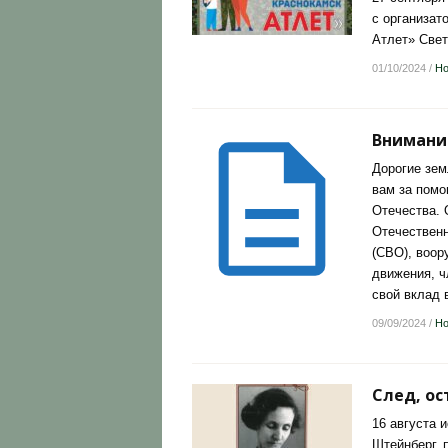
с организат
Атлет» Свет
01/10/2024
/
Но
Внимани
Дорогие зем
вам за помо
Отечества. 
Отечественн
(СВО), воор
движения, ч
свой вклад 
09/09/2024
/
Но
След, о
16 августа 
Штейнберг, 