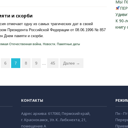
МЫ П
ПЕР
Удиви
яти и скорби
К 90-
сия отмечает одну из самых трагических дат в своей
книгу
азом Президента Российской Федерации от 08.06.1996 № 857
н Днем памяти и скорби.
ликая Отечественная война
,
Новости
,
Памятные даты
6
7
8
9
…
45
Далее →
КОНТАКТЫ
РЕЖИ
Адрес архива: 617060, Пермский край,
Пн - Пт
г. Краснокамск, Ул. К. Либкнехта, 21,
Переры
помещение А
Прием