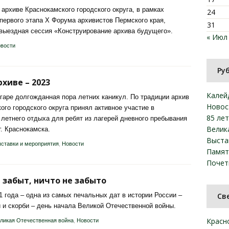
в архиве Краснокамского городского округа, в рамках
24
первого этапа X Форума архивистов Пермского края,
31
выездная сессия «Конструирование архива будущего».
« Июл
вости
Ру
рхиве – 2023
Калей
гаре долгожданная пора летних каникул. По традиции архив
Новос
ого городского округа принял активное участие в
85 ле
 летнего отдыха для ребят из лагерей дневного пребывания
Велик
г. Краснокамска.
Выста
ставки и мероприятия
,
Новости
Памят
Почет
 забыт, ничто не забыто
1 года – одна из самых печальных дат в истории России –
Св
 и скорби – день начала Великой Отечественной войны.
Красн
ликая Отечественная война
,
Новости