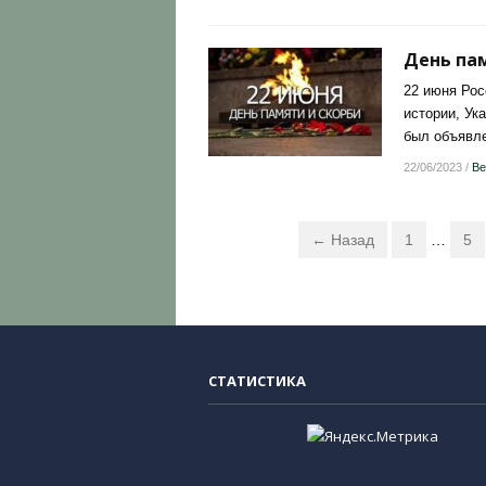
День пам
22 июня Рос
истории, Ук
был объявле
22/06/2023
/
Ве
← Назад
1
…
5
СТАТИСТИКА