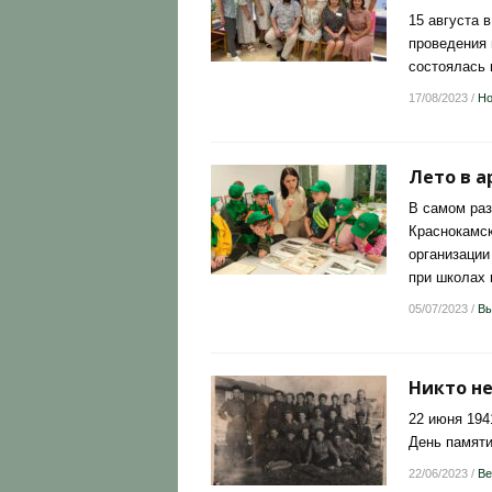
15 августа 
проведения 
состоялась 
17/08/2023
/
Но
Лето в а
В самом раз
Краснокамск
организации
при школах 
05/07/2023
/
Вы
Никто не
22 июня 194
День памяти
22/06/2023
/
Ве