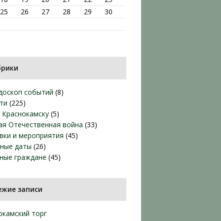
25
26
27
28
29
30
брики
доскоп событий
(8)
ти
(225)
т Краснокамску
(5)
ая Отечественная война
(33)
вки и мероприятия
(45)
ные даты
(26)
ные граждане
(45)
ежие записи
окамский торг