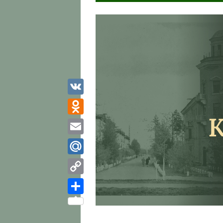
VK
Odnoklassniki
Email
Mail.Ru
Copy
Link
Отправить