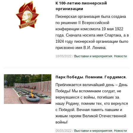
К 100-летию пионерской
организации
Пионерская организация была создана
по решению II Всероссийской
конференции комсомола 19 мая 1922
года. Сначала носила имя Спартака, а в
1924 году пионерской организации было
присвоено имя В.И. Ленина.
18/05/2022
/
Выставки и мероприятия
,
Новости
Парк Победы. Помним. Гордимся.
Приближается величайший день – День
Победы! Мы вспоминаем солдат, не
вернувшихся с войны, погибших за
нашу Родину, помним тех, кто вернулся
с Победой. Вечная память павшим и
живым героям Великой Отечественной
войны!
06/05/2022
/
Выставки и мероприятия
,
Новости