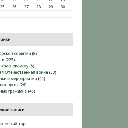
25
26
27
28
29
30
брики
доскоп событий
(8)
ти
(225)
т Краснокамску
(5)
ая Отечественная война
(33)
вки и мероприятия
(45)
ные даты
(26)
ные граждане
(45)
ежие записи
окамский торг