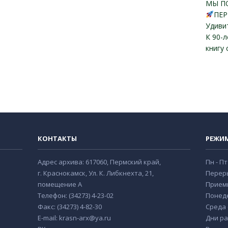
МЫ П
ПЕР
Удиви
К 90-
книгу
КОНТАКТЫ
РЕЖИ
Адрес архива: 617060, Пермский край,
Пн - Пт
г. Краснокамск, Ул. К. Либкнехта, 21,
Переры
помещение А
Прием
Телефон: (34273) 4-23-02
Понеде
Факс: (34273) 4-82-30
Среда с
E-mail: krasn-arx@ya.ru
Дни ра