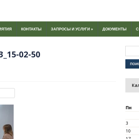
ИЯТИЯ
КОНТАКТЫ
ЗАПРОСЫ И УСЛУГИ
»
ДОКУМЕНТЫ
С
3_15-02-50
Ка
ki
u
y
тправить
Пн
3
10
17