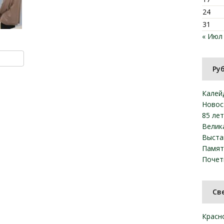
24
31
« Июл
ki
u
y
тправить
Ру
Калей
Новос
85 ле
Велик
Выста
Памят
Почет
Св
Красн