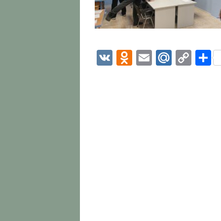
VK
Odnoklassni
Email
Mail.R
Cop
О
Link