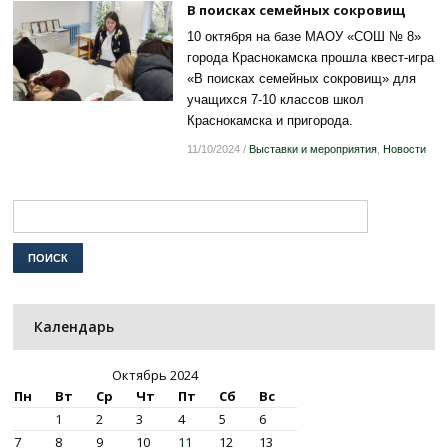
В поисках семейных сокровищ
10 октября на базе МАОУ «СОШ № 8»
города Краснокамска прошла квест-игра
«В поисках семейных сокровищ» для
учащихся 7-10 классов школ
Краснокамска и пригорода.
11/10/2024
/
Выставки и мероприятия
,
Новости
Календарь
Октябрь 2024
Пн
Вт
Ср
Чт
Пт
Сб
Вс
1
2
3
4
5
6
7
8
9
10
11
12
13