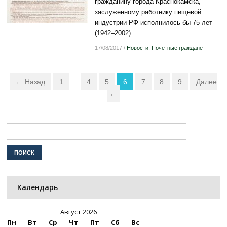
гражданину города Краснокамска,
заслуженному работнику пищевой
индустрии РФ исполнилось бы 75 лет
(1942–2002).
17/08/2017
/
Новости
,
Почетные граждане
← Назад
1
…
4
5
6
7
8
9
Далее
→
Календарь
Август 2026
Пн
Вт
Ср
Чт
Пт
Сб
Вс